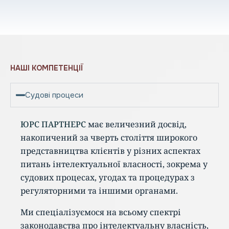
Н
А
Ш
І
К
О
М
П
Е
Т
Е
Н
Ц
І
Ї
Судові процеси
ЮРС ПАРТНЕРС
має величезний досвід,
накопичений за чверть століття широкого
представництва клієнтів у різних аспектах
питань інтелектуальної власності, зокрема у
судових процесах, угодах та процедурах з
регуляторними та іншими органами.
Ми спеціалізуємося на всьому спектрі
законодавства про інтелектуальну власність,