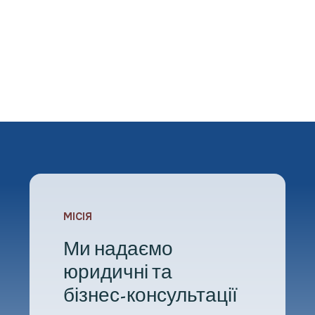
М
І
С
І
Я
Ми надаємо
юридичні та
бізнес-консультації