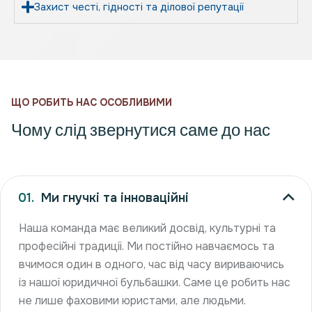
Захист честі, гідності та ділової репутації
Щ
О
Р
О
Б
И
Т
Ь
Н
А
С
О
С
О
Б
Л
И
В
И
М
И
Чому слід звернутися саме до нас
01.
Ми гнучкі та інноваційні
Наша команда має великий досвід, культурні та
професійні традиції. Ми постійно навчаємось та
вчимося один в одного, час від часу вириваючись
із нашої юридичної бульбашки. Саме це робить нас
не лише фаховими юристами, але людьми.